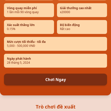
Vòng quay miễn phí
Giải thưởng cao nhất
1 lần mỗi 90 vòng quay
x20000
Xác suất thắng lớn
Độ biến động
0.15%
Rất cao
Mức cược tối thiểu - tối đa
5,000 - 500,000 VNĐ
Ngày phát hành
28 tháng 5, 2024
Chơi Ngay
Trò chơi đề xuất